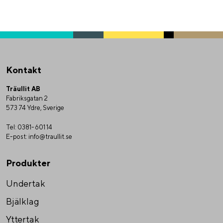
Kontakt
Träullit AB
Fabriksgatan 2
573 74 Ydre, Sverige
Tel:
0381-601 14
E-post:
info@traullit.se
Produkter
Undertak
Bjälklag
Yttertak