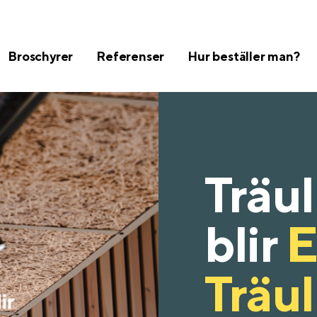
Broschyrer
Referenser
Hur beställer man?
Träul
blir
E
Träul