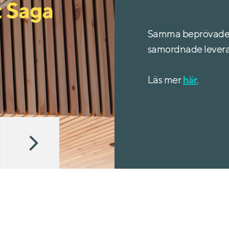
Samma beprövade p
samordnade levera
Läs mer
här
.