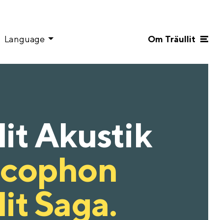
Language
Om Träullit
lit Akustik
cophon
lit Saga.