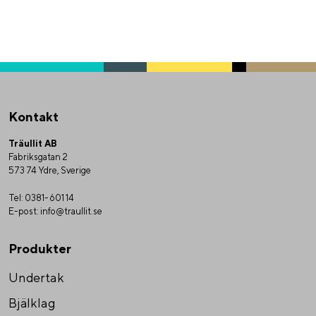
Kontakt
Träullit AB
Fabriksgatan 2
573 74 Ydre, Sverige
Tel:
0381-601 14
E-post:
info@traullit.se
Produkter
Undertak
Bjälklag