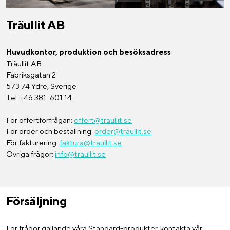
Träullit AB
Huvudkontor, produktion och besöksadress
Träullit AB
Fabriksgatan 2
573 74 Ydre, Sverige
Tel: +46 381-601 14
För offertförfrågan:
offert@traullit.se
För order och beställning:
order@traullit.se
För fakturering:
faktura@traullit.se
Övriga frågor:
info@traullit.se
Försäljning
För frågor gällande våra Standard-produkter, kontakta vår