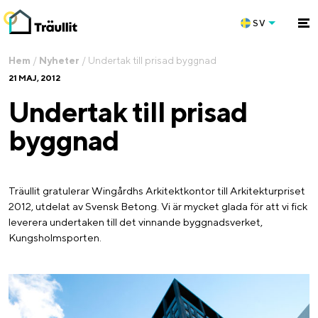
SV
Hem
/
Nyheter
/
Undertak till prisad byggnad
21 MAJ, 2012
Undertak till prisad
byggnad
Träullit gratulerar Wingårdhs Arkitektkontor till Arkitekturpriset
2012, utdelat av Svensk Betong. Vi är mycket glada för att vi fick
leverera undertaken till det vinnande byggnadsverket,
Kungsholmsporten.