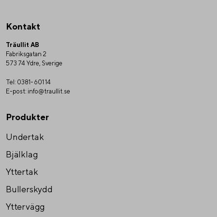
Kontakt
Träullit AB
Fabriksgatan 2
573 74 Ydre, Sverige
Tel:
0381-601 14
E-post:
info@traullit.se
Produkter
Undertak
Bjälklag
Yttertak
Bullerskydd
Yttervägg