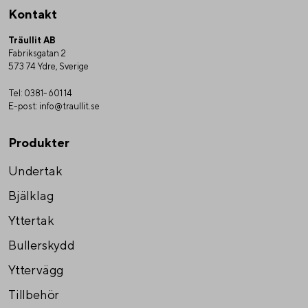
Kontakt
Träullit AB
Fabriksgatan 2
573 74 Ydre, Sverige
Tel:
0381-601 14
E-post:
info@traullit.se
Produkter
Undertak
Bjälklag
Yttertak
Bullerskydd
Yttervägg
Tillbehör