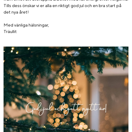
Tills dess önskar vi er alla en riktigt god jul och en bra start på
det nya året!
Med vänliga hälsningar,
Träullit