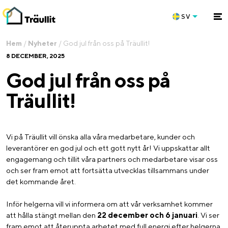
SV
Hem
/
Nyheter
/
God jul från oss på Träullit!
8 DECEMBER, 2025
God jul från oss på
Träullit!
Vi på Träullit vill önska alla våra medarbetare, kunder och
leverantörer en god jul och ett gott nytt år! Vi uppskattar allt
engagemang och tillit våra partners och medarbetare visar oss
och ser fram emot att fortsätta utvecklas tillsammans under
det kommande året.
Inför helgerna vill vi informera om att vår verksamhet kommer
att hålla stängt mellan den
22 december och 6 januari
. Vi ser
fram emot att återuppta arbetet med full energi efter helgerna.