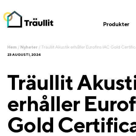
Produkter
Hem
/
Nyheter
/
Träullit Akustik erhåller Eurofins IAC Gold Certific
23 AUGUSTI, 2024
Träullit Akust
erhåller Euro
Gold Certific