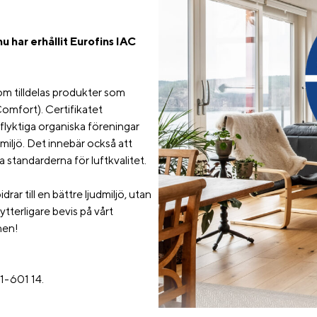
u har erhållit Eurofins IAC
som tilldelas produkter som
Comfort). Certifikatet
 flyktiga organiska föreningar
iljö. Det innebär också att
 standarderna för luftkvalitet.
rar till en bättre ljudmiljö, utan
tterligare bevis på vårt
nen!
81-601 14.