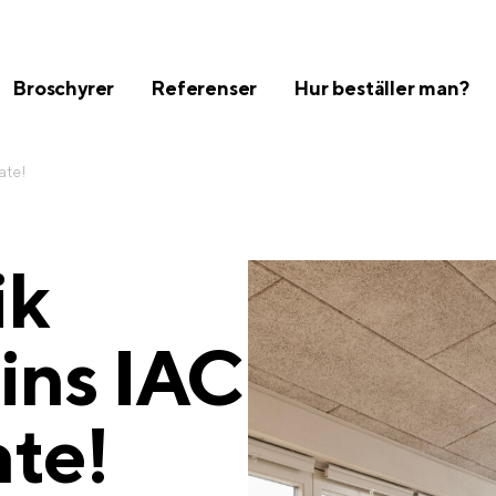
Broschyrer
Referenser
Hur beställer man?
ate!
ik
fins IAC
ate!