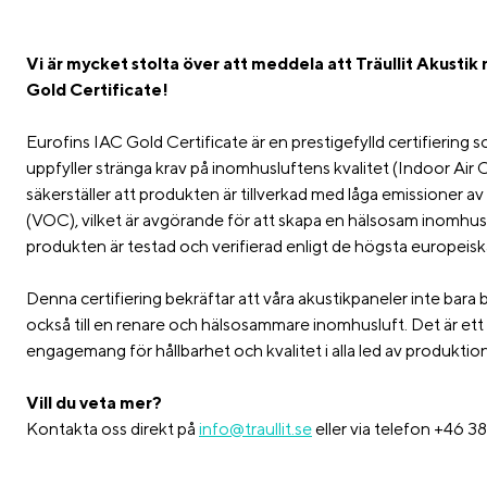
Vi är mycket stolta över att meddela att Träullit Akustik n
Gold Certificate!
Eurofins IAC Gold Certificate är en prestigefylld certifiering 
uppfyller stränga krav på inomhusluftens kvalitet (Indoor Air 
säkerställer att produkten är tillverkad med låga emissioner av
(VOC), vilket är avgörande för att skapa en hälsosam inomhusm
produkten är testad och verifierad enligt de högsta europeiska
Denna certifiering bekräftar att våra akustikpaneler inte bara bid
också till en renare och hälsosammare inomhusluft. Det är ett y
engagemang för hållbarhet och kvalitet i alla led av produktio
Vill du veta mer?
Kontakta oss direkt på
info@traullit.se
eller via telefon +46 3