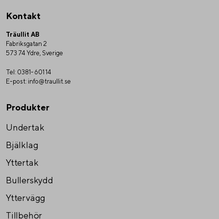
Kontakt
Träullit AB
Fabriksgatan 2
573 74 Ydre, Sverige
Tel:
0381-601 14
E-post:
info@traullit.se
Produkter
Undertak
Bjälklag
Yttertak
Bullerskydd
Yttervägg
Tillbehör