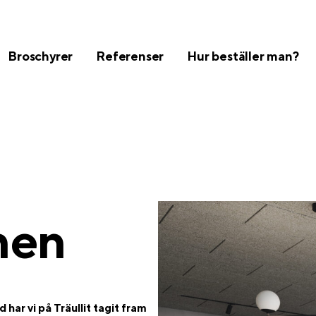
Broschyrer
Referenser
Hur beställer man?
nen
har vi på Träullit tagit fram