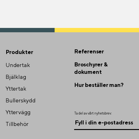
Referenser
Produkter
Broschyrer &
Undertak
dokument
Bjälklag
Hur beställer man?
Yttertak
Bullerskydd
Yttervägg
Ta del av vårt nyhetsbrev:
Tillbehör