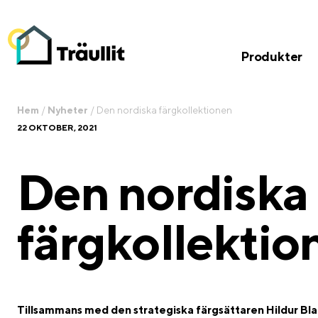
Produkter
Hem
/
Nyheter
/
Den nordiska färgkollektionen
22 OKTOBER, 2021
Den nordiska
färgkollektio
Tillsammans med den strategiska färgsättaren Hildur Blad 