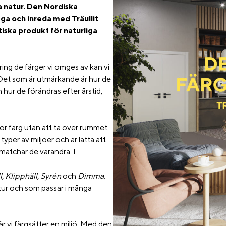
a natur. Den Nordiska
gga och inreda med Träullit
iska produkt för naturliga
ing de färger vi omges av kan vi
r. Det som är utmärkande är hur de
hur de förändras efter årstid,
ör färg utan att ta över rummet.
typer av miljöer och är lätta att
atchar de varandra. I
l
,
Klipphäll
,
Syrén
och
Dimma
.
natur och som passar i många
är vi färgsätter en miljö. Med den