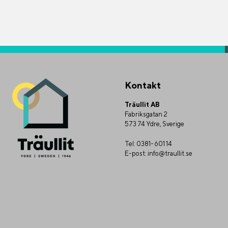
Kontakt
Träullit AB
Fabriksgatan 2
573 74 Ydre, Sverige
Tel:
0381-601 14
E-post:
info@traullit.se