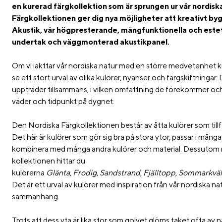
en kurerad färgkollektion som är sprungen ur vår nordisk
Färgkollektionen ger dig nya möjligheter att kreativt by
Akustik, vår högpresterande, mångfunktionella och estet
undertak och väggmonterad akustikpanel.
Om vi iakttar vår nordiska natur med en större medvetenhet kr
se ett stort urval av olika kulörer, nyanser och färgskiftninga
uppträder tillsammans, i vilken omfattning de förekommer och 
väder och tidpunkt på dygnet.
Den Nordiska Färgkollektionen består av åtta kulörer som tillf
Det här är kulörer som gör sig bra på stora ytor, passar i många 
kombinera med många andra kulörer och material. Dessutom m
kollektionen hittar du
kulörerna
Glänta
,
Frodig
,
Sandstrand
,
Fjälltopp
,
Sommarkväl
Det är ett urval av kulörer med inspiration från vår nordiska 
sammanhang.
Trots att dess yta är lika stor som golvet glöms taket ofta av n