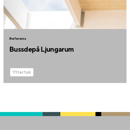
Referens
Bussdepå Ljungarum
Yttertak