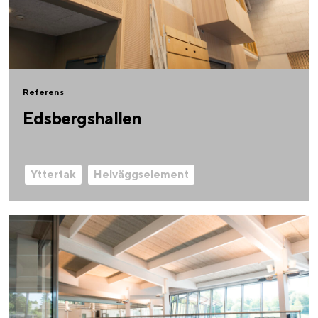
Referens
Edsbergshallen
Yttertak
Helväggselement