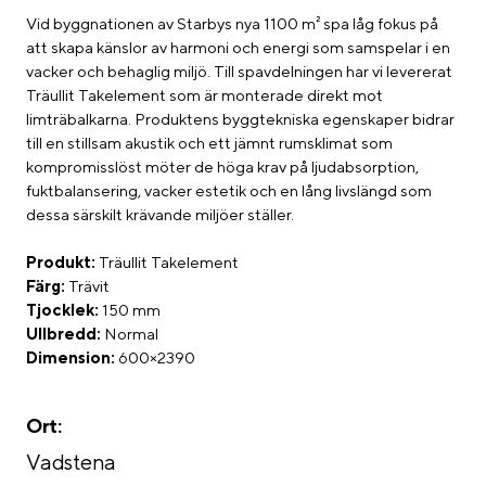
Vid byggnationen av Starbys nya 1100 m² spa låg fokus på
att skapa känslor av harmoni och energi som samspelar i en
vacker och behaglig miljö. Till spavdelningen har vi levererat
Träullit Takelement som är monterade direkt mot
limträbalkarna. Produktens byggtekniska egenskaper bidrar
till en stillsam akustik och ett jämnt rumsklimat som
kompromisslöst möter de höga krav på ljudabsorption,
fuktbalansering, vacker estetik och en lång livslängd som
dessa särskilt krävande miljöer ställer.
Produkt:
Träullit Takelement
Färg:
Trävit
Tjocklek:
150 mm
Ullbredd:
Normal
Dimension:
600×2390
Ort:
Vadstena