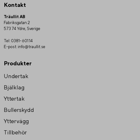
Kontakt
Träullit AB
Fabriksgatan 2
573 74 Ydre, Sverige
Tel:
0381-601 14
E-post:
info@traullit.se
Produkter
Undertak
Bjälklag
Yttertak
Bullerskydd
Yttervägg
Tillbehör