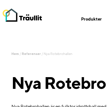
Produkter
Hem
/
Referenser
/
Nya Rotebrohallen
Nya Rotebro
Nya Rotebrohallen är en fullstor idrottshall med