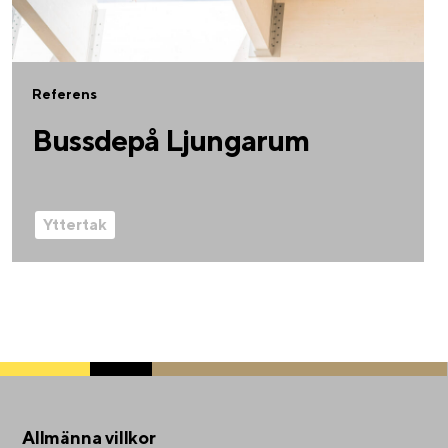
Referens
Bussdepå Ljungarum
Yttertak
Allmänna villkor