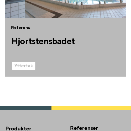
Referens
Hjortstensbadet
Yttertak
Referenser
Produkter