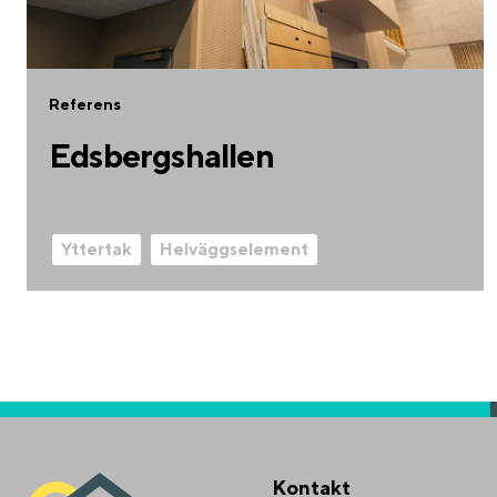
Referens
Edsbergshallen
Yttertak
Helväggselement
Kontakt