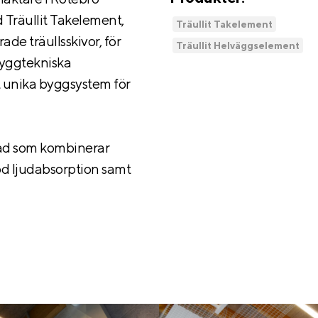
Träullit Takelement,
Träullit Takelement
de träullsskivor, för
Träullit Helväggselement
byggtekniska
t unika byggsystem för
nad som kombinerar
d ljudabsorption samt