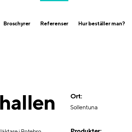
Broschyrer
Referenser
Hur beställer man?
hallen
Ort:
Sollentuna
Produkter:
 läktare i Rotebro