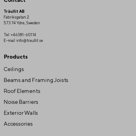
Träullit AB
Fabriksgatan 2
573 74 Ydre, Sweden
Tel:
+46381-601 14
E-mail:
info@traullit.se
Products
Ceilings
Beams and Framing Joists
Roof Elements
Noise Barriers
Exterior Walls
Accessories